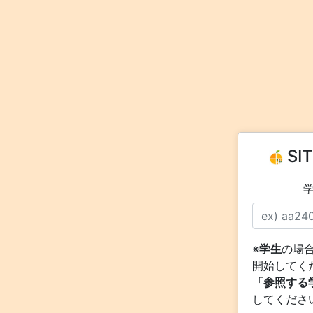
SI
※
学生
の場
開始してく
「参照する
してくださ